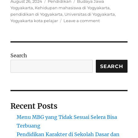
Posted
Categories
Tags
August 26, 2024
Pendidikan
Budaya Jawa
on
Yogyakarta
,
Kehidupan mahasiswa di Yogyakarta
,
pendidikan di Yogyakarta
,
Universitas di Yogyakarta
,
on
Yogyakarta kota pelajar
Leave a comment
Yogyakarta:
Surga
Pendidikan
Bagi
Pelajar
Search
SEARCH
Recent Posts
Menu MBG yang Tidak Sesuai Selera Bisa
Terbuang
Pendidikan Karakter di Sekolah Dasar dan