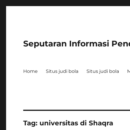
Seputaran Informasi Pen
Home
Situs judi bola
Situs judi bola
Tag:
universitas di Shaqra