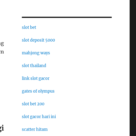
slot bet
slot deposit 5000
ng
am
mahjong ways
slot thailand
link slot gacor
gates of olympus
slot bet 200
slot gacor hari ini
i
scatter hitam