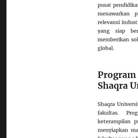
pusat pendidika
Saudi
menawarkan p
relevansi indus
yang siap ber
memberikan sol
global.
Program
Shaqra U
Shaqra Univers
fakultas. Pr
keterampilan p
menyiapkan mah