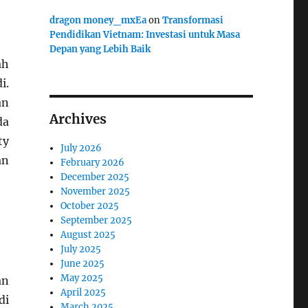
dragon money_mxEa
on
Transformasi
Pendidikan Vietnam: Investasi untuk Masa
Depan yang Lebih Baik
ah
i.
an
Archives
da
ty
July 2026
an
February 2026
December 2025
November 2025
October 2025
September 2025
August 2025
July 2025
June 2025
May 2025
an
April 2025
di
March 2025