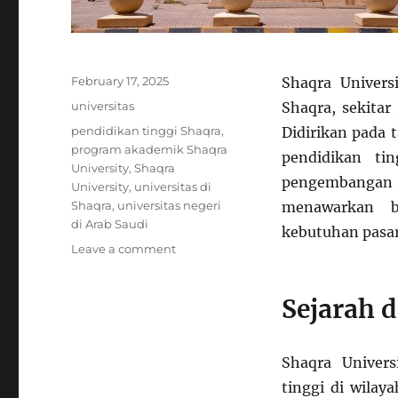
Posted
February 17, 2025
Shaqra Universi
on
Categories
universitas
Shaqra, sekitar
Tags
pendidikan tinggi Shaqra
,
Didirikan pada 
program akademik Shaqra
pendidikan ti
University
,
Shaqra
pengembangan s
University
,
universitas di
Shaqra
,
universitas negeri
menawarkan b
di Arab Saudi
kebutuhan pasar
on
Leave a comment
Shaqra
University:
Sejarah d
Pendidikan
Berkualitas
di
Wilayah
Shaqra Univer
Shaqra
tinggi di wilay
Arab