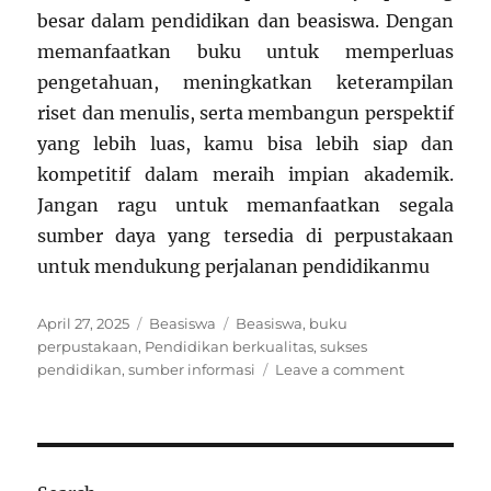
besar dalam pendidikan dan beasiswa. Dengan
memanfaatkan buku untuk memperluas
pengetahuan, meningkatkan keterampilan
riset dan menulis, serta membangun perspektif
yang lebih luas, kamu bisa lebih siap dan
kompetitif dalam meraih impian akademik.
Jangan ragu untuk memanfaatkan segala
sumber daya yang tersedia di perpustakaan
untuk mendukung perjalanan pendidikanmu
Posted
Categories
Tags
April 27, 2025
Beasiswa
Beasiswa
,
buku
on
perpustakaan
,
Pendidikan berkualitas
,
sukses
on
pendidikan
,
sumber informasi
Leave a comment
Buku
di
Perpustaka
Mengapa
Mereka