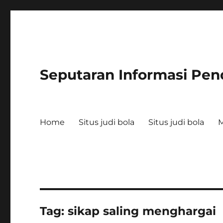
Seputaran Informasi Pen
Home
Situs judi bola
Situs judi bola
Tag:
sikap saling menghargai