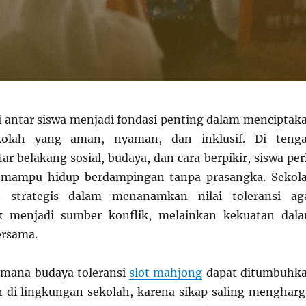
i antar siswa menjadi fondasi penting dalam menciptak
kolah yang aman, nyaman, dan inklusif. Di teng
r belakang sosial, budaya, dan cara berpikir, siswa per
 mampu hidup berdampingan tanpa prasangka. Sekol
n strategis dalam menanamkan nilai toleransi ag
k menjadi sumber konflik, melainkan kekuatan dal
ersama.
imana budaya toleransi
slot mahjong
dapat ditumbuhk
n di lingkungan sekolah, karena sikap saling mengharg