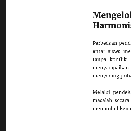
Mengel
Harmoni
Perbedaan penda
antar siswa m
tanpa konflik
menyampaikan k
menyerang priba
Melalui pendek
masalah secara
menumbuhkan ras