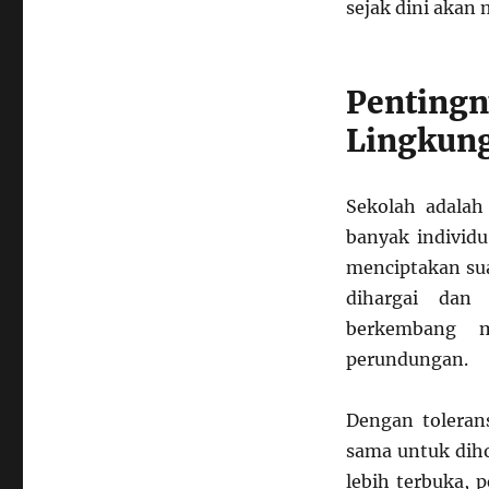
sejak dini akan
di
Lingkungan
Sekolah
Pentin
Lingkung
Sekolah adalah 
banyak individ
menciptakan sua
dihargai dan 
berkembang m
perundungan.
Dengan tolerans
sama untuk dih
lebih terbuka, 