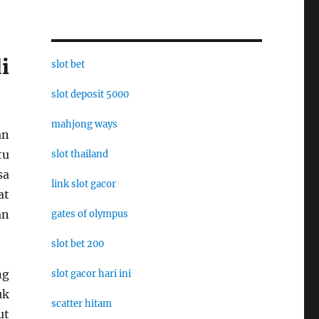
i
slot bet
slot deposit 5000
mahjong ways
an
tu
slot thailand
sa
link slot gacor
at
an
gates of olympus
slot bet 200
ng
slot gacor hari ini
uk
scatter hitam
ut