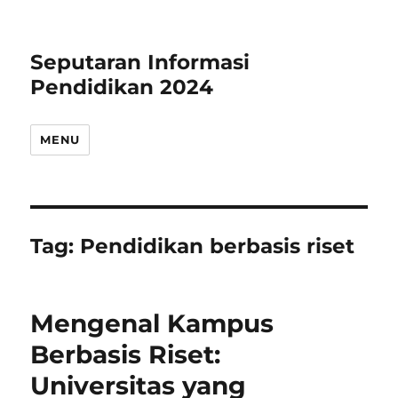
Seputaran Informasi
Pendidikan 2024
MENU
Tag:
Pendidikan berbasis riset
Mengenal Kampus
Berbasis Riset:
Universitas yang