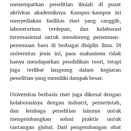
menempatkan penelitian ilmiah di pusat
aktivitas akademiknya. Kampus-kampus ini
menyediakan fasilitas riset yang canggih,
laboratorium terdepan, dan kolaborasi
internasional untuk mendorong penemuan-
penemuan baru di berbagai disiplin ilmu. Di
universitas jenis ini, para mahasiswa tidak
hanya mendapatkan pendidikan teori, tetapi
juga terlibat langsung dalam kegiatan
penelitian yang memiliki dampak besar.
Universitas berbasis riset juga dikenal dengan
kolaborasinya dengan industri, pemerintah,
dan lembaga penelitian lainnya untuk
mengembangkan solusi praktis untuk
tantangan global. Dari pengembangan obat