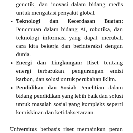
genetik, dan inovasi dalam bidang medis
untuk mengatasi penyakit global.
Teknologi dan Kecerdasan Buatan:
Penemuan dalam bidang AI, robotika, dan
teknologi informasi yang dapat merubah
cara kita bekerja dan berinteraksi dengan
dunia.
Energi dan Lingkungan:
Riset tentang
energi terbarukan, pengurangan emisi
karbon, dan solusi untuk perubahan iklim.
Pendidikan dan Sosial:
Penelitian dalam
bidang pendidikan yang lebih baik dan solusi
untuk masalah sosial yang kompleks seperti
kemiskinan dan ketidaksetaraan.
Universitas berbasis riset memainkan peran