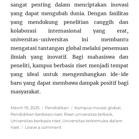
sangat penting dalam menciptakan inovasi
yang dapat mengubah dunia. Dengan fasilitas
yang mendukung penelitian canggih dan
kolaborasi internasional yang erat,
universitas-universitas ini membantu
mengatasi tantangan global melalui penemuan
ilmiah yang inovatif. Bagi mahasiswa dan
peneliti, kampus berbasis riset menjadi tempat
yang ideal untuk mengembangkan ide-ide
baru yang dapat membawa dampak positif bagi
masyarakat.
Posted
Categories
Tags
March 19, 2025
Pendidikan
Kampus inovasi global
,
on
Pendidikan berbasis riset
,
Riset universitas terbaik
,
Universitas berbasis riset
,
Universitas terkemuka dalam
on
riset
Leave a comment
Mengenal