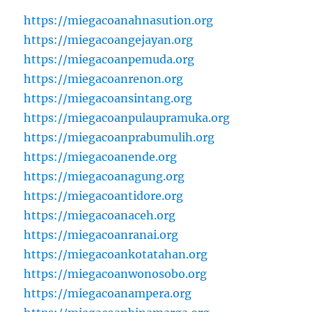
https://miegacoanahnasution.org
https://miegacoangejayan.org
https://miegacoanpemuda.org
https://miegacoanrenon.org
https://miegacoansintang.org
https://miegacoanpulaupramuka.org
https://miegacoanprabumulih.org
https://miegacoanende.org
https://miegacoanagung.org
https://miegacoantidore.org
https://miegacoanaceh.org
https://miegacoanranai.org
https://miegacoankotatahan.org
https://miegacoanwonosobo.org
https://miegacoanampera.org