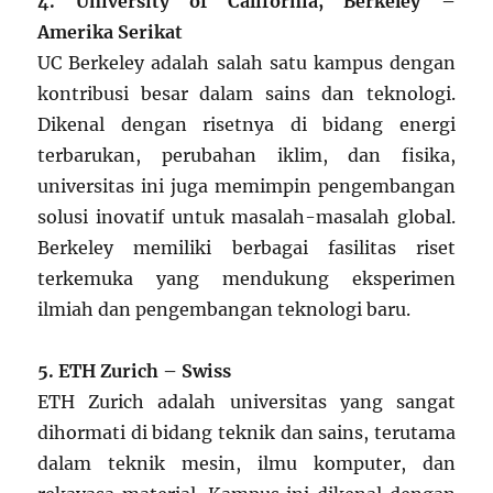
4. University of California, Berkeley –
Amerika Serikat
UC Berkeley adalah salah satu kampus dengan
kontribusi besar dalam sains dan teknologi.
Dikenal dengan risetnya di bidang energi
terbarukan, perubahan iklim, dan fisika,
universitas ini juga memimpin pengembangan
solusi inovatif untuk masalah-masalah global.
Berkeley memiliki berbagai fasilitas riset
terkemuka yang mendukung eksperimen
ilmiah dan pengembangan teknologi baru.
5. ETH Zurich – Swiss
ETH Zurich adalah universitas yang sangat
dihormati di bidang teknik dan sains, terutama
dalam teknik mesin, ilmu komputer, dan