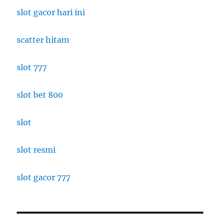
slot gacor hari ini
scatter hitam
slot 777
slot bet 800
slot
slot resmi
slot gacor 777