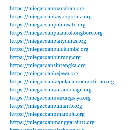
https://miegacoanmanahan.org
https://miegacoankayongutara.org
https://miegacoanpohuwato.org
https://miegacoanpulautokongboro.org
https://miegacoanbanyumas.org
https://miegacoanbulukumba.org
https://miegacoanbintang.org
https://miegacoansintangka.org
https://miegacoanbajawa.org
https://miegacoankepulauanmerantiriau.org
https://miegacoankotamobagu.org
https://miegacoanmurungraya.org
https://miegacoanbimantb.org
https://miegacoannmamuju.org
https://miegacoanmanggaraintt.org