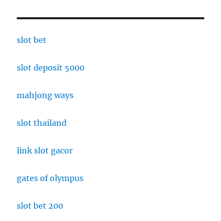
slot bet
slot deposit 5000
mahjong ways
slot thailand
link slot gacor
gates of olympus
slot bet 200