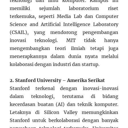
teknologi dan ilmu komputer. Kampus ini
memiliki sejumlah laboratorium riset
terkemuka, seperti Media Lab dan Computer
Science and Artificial Intelligence Laboratory
(CSAIL), yang mendorong pengembangan
inovasi teknologi. MIT tidak hanya
mengembangkan teori ilmiah tetapi juga
menerapkannya dalam dunia nyata melalui
kolaborasi dengan industri dan startup.
2. Stanford University – Amerika Serikat
Stanford terkenal dengan inovasi-inovasi
dalam teknologi, terutama di bidang
kecerdasan buatan (AI) dan teknik komputer.
Letaknya di Silicon Valley memungkinkan
Stanford untuk berkolaborasi dengan banyak