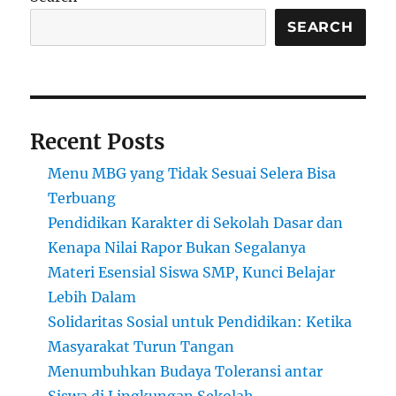
di
Barcelona:
SEARCH
Panduan
untuk
Mahasiswa
Internasional
Recent Posts
Menu MBG yang Tidak Sesuai Selera Bisa
Terbuang
Pendidikan Karakter di Sekolah Dasar dan
Kenapa Nilai Rapor Bukan Segalanya
Materi Esensial Siswa SMP, Kunci Belajar
Lebih Dalam
Solidaritas Sosial untuk Pendidikan: Ketika
Masyarakat Turun Tangan
Menumbuhkan Budaya Toleransi antar
Siswa di Lingkungan Sekolah