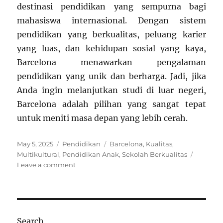
destinasi pendidikan yang sempurna bagi
mahasiswa internasional. Dengan sistem
pendidikan yang berkualitas, peluang karier
yang luas, dan kehidupan sosial yang kaya,
Barcelona menawarkan pengalaman
pendidikan yang unik dan berharga. Jadi, jika
Anda ingin melanjutkan studi di luar negeri,
Barcelona adalah pilihan yang sangat tepat
untuk meniti masa depan yang lebih cerah.
Posted
Categories
Tags
May 5, 2025
Pendidikan
Barcelona
,
Kualitas
,
on
Multikultural
,
Pendidikan Anak
,
Sekolah Berkualitas
on
Leave a comment
Menjadi
Bagian
dari
Komunitas
Akademik
Search