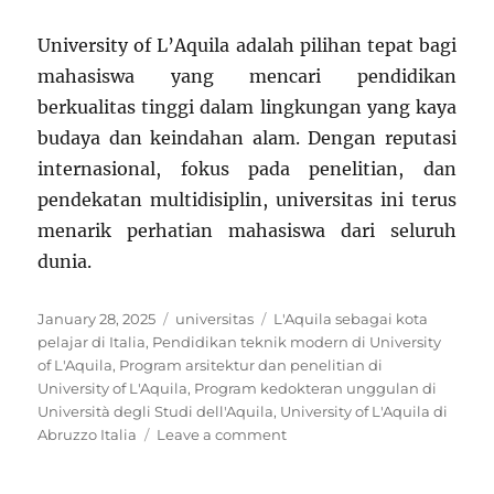
University of L’Aquila adalah pilihan tepat bagi
mahasiswa yang mencari pendidikan
berkualitas tinggi dalam lingkungan yang kaya
budaya dan keindahan alam. Dengan reputasi
internasional, fokus pada penelitian, dan
pendekatan multidisiplin, universitas ini terus
menarik perhatian mahasiswa dari seluruh
dunia.
Posted
Categories
Tags
January 28, 2025
universitas
L'Aquila sebagai kota
on
pelajar di Italia
,
Pendidikan teknik modern di University
of L'Aquila
,
Program arsitektur dan penelitian di
University of L'Aquila
,
Program kedokteran unggulan di
Università degli Studi dell'Aquila
,
University of L'Aquila di
on
Abruzzo Italia
Leave a comment
University
of