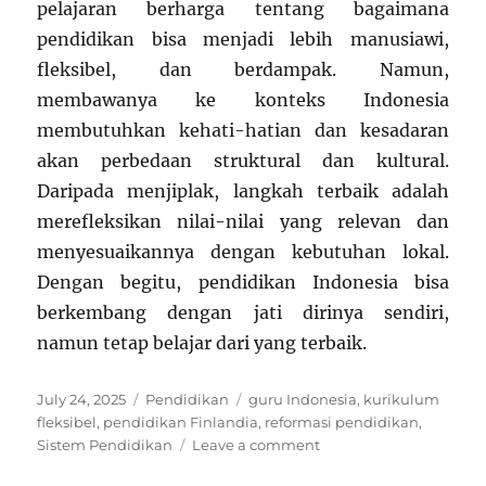
pelajaran berharga tentang bagaimana
pendidikan bisa menjadi lebih manusiawi,
fleksibel, dan berdampak. Namun,
membawanya ke konteks Indonesia
membutuhkan kehati-hatian dan kesadaran
akan perbedaan struktural dan kultural.
Daripada menjiplak, langkah terbaik adalah
merefleksikan nilai-nilai yang relevan dan
menyesuaikannya dengan kebutuhan lokal.
Dengan begitu, pendidikan Indonesia bisa
berkembang dengan jati dirinya sendiri,
namun tetap belajar dari yang terbaik.
Posted
Categories
Tags
July 24, 2025
Pendidikan
guru Indonesia
,
kurikulum
on
fleksibel
,
pendidikan Finlandia
,
reformasi pendidikan
,
on
Sistem Pendidikan
Leave a comment
Belajar