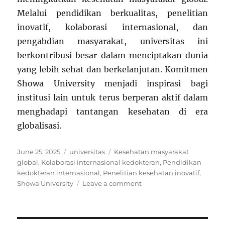
Melalui pendidikan berkualitas, penelitian
inovatif, kolaborasi internasional, dan
pengabdian masyarakat, universitas ini
berkontribusi besar dalam menciptakan dunia
yang lebih sehat dan berkelanjutan. Komitmen
Showa University menjadi inspirasi bagi
institusi lain untuk terus berperan aktif dalam
menghadapi tantangan kesehatan di era
globalisasi.
Posted
Categories
Tags
June 25, 2025
universitas
Kesehatan masyarakat
on
global
,
Kolaborasi internasional kedokteran
,
Pendidikan
kedokteran internasional
,
Penelitian kesehatan inovatif
,
on
Showa University
Leave a comment
Showa
University
dan
Komitmennya