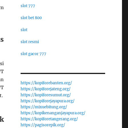
slot 777
am
slot bet 800
slot
s
slot resmi
slot gacor 777
si
UT
an
https://kopiforebanten.org/
UT
https://kopiforejateng.org/
t.
https://kopiforesumut.org/
https://kopiforejayapura.org/
https://mixuebitung.org/
https://kopikenanganjayapura.org/
k
https://kopiforetangerang.org/
https://pagisorepik.org/