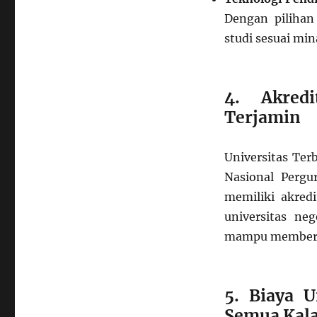
Dengan pilihan
studi sesuai mi
4. Akredi
Terjamin
Universitas Ter
Nasional Pergu
memiliki akredi
universitas ne
mampu memberik
5. Biaya U
Semua Kal