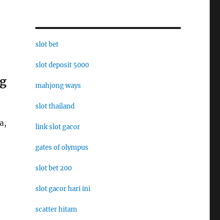
slot bet
slot deposit 5000
ng
mahjong ways
slot thailand
a,
link slot gacor
gates of olympus
slot bet 200
slot gacor hari ini
scatter hitam