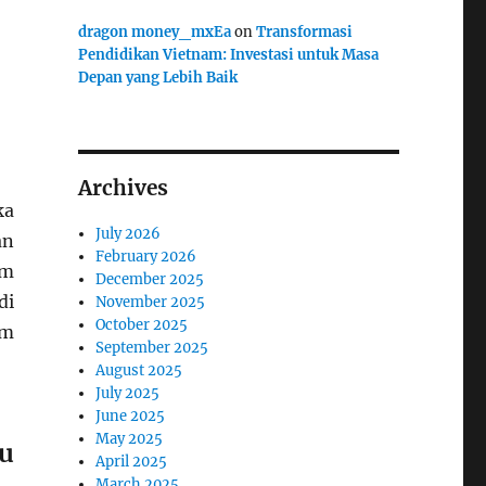
dragon money_mxEa
on
Transformasi
Pendidikan Vietnam: Investasi untuk Masa
Depan yang Lebih Baik
Archives
ka
July 2026
an
February 2026
am
December 2025
di
November 2025
October 2025
am
September 2025
August 2025
July 2025
June 2025
May 2025
bu
April 2025
March 2025