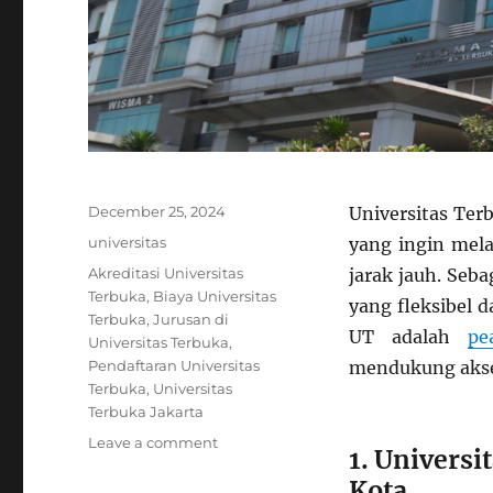
Posted
December 25, 2024
Universitas Ter
on
Categories
universitas
yang ingin mel
Tags
Akreditasi Universitas
jarak jauh. Seb
Terbuka
,
Biaya Universitas
yang fleksibel 
Terbuka
,
Jurusan di
UT adalah
pe
Universitas Terbuka
,
Pendaftaran Universitas
mendukung akses
Terbuka
,
Universitas
Terbuka Jakarta
on
Leave a comment
1. Universi
Informasi
Kota
Terbaru