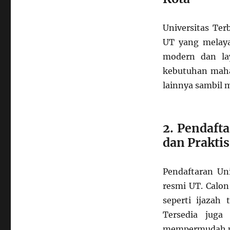
Tentang
Universitas
Universitas Ter
Terbuka
UT yang melaya
modern dan la
kebutuhan maha
lainnya sambil 
2. Pendaft
dan Praktis
Pendaftaran Uni
resmi UT. Calo
seperti ijazah
Tersedia juga
mempermudah pr