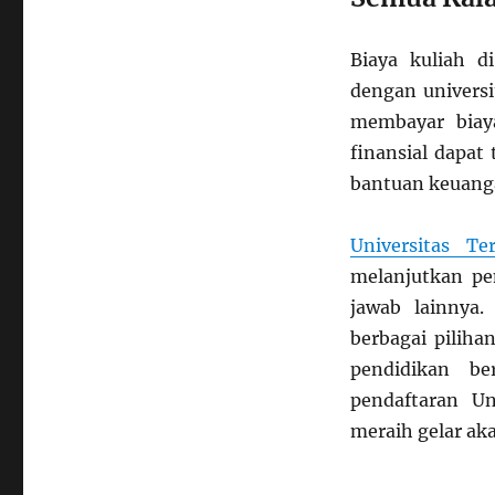
Biaya kuliah d
dengan universi
membayar biaya
finansial dapat
bantuan keuang
Universitas Te
melanjutkan pe
jawab lainnya.
berbagai pilih
pendidikan be
pendaftaran U
meraih gelar ak