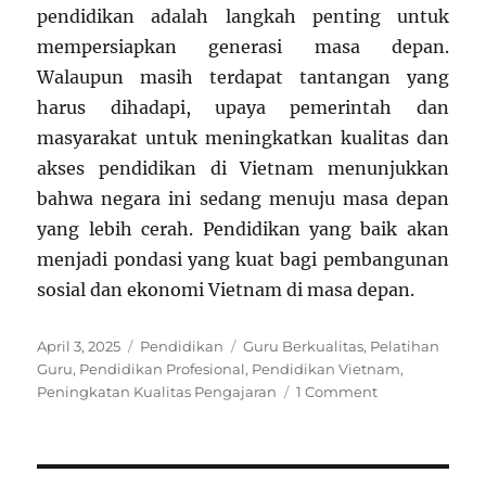
pendidikan adalah langkah penting untuk
mempersiapkan generasi masa depan.
Walaupun masih terdapat tantangan yang
harus dihadapi, upaya pemerintah dan
masyarakat untuk meningkatkan kualitas dan
akses pendidikan di Vietnam menunjukkan
bahwa negara ini sedang menuju masa depan
yang lebih cerah. Pendidikan yang baik akan
menjadi pondasi yang kuat bagi pembangunan
sosial dan ekonomi Vietnam di masa depan.
Posted
Categories
Tags
April 3, 2025
Pendidikan
Guru Berkualitas
,
Pelatihan
on
Guru
,
Pendidikan Profesional
,
Pendidikan Vietnam
,
on
Peningkatan Kualitas Pengajaran
1 Comment
Transformasi
Pendidikan
Vietnam:
Investasi