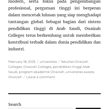
modern, serta fokus pada pengembangan
profesional, perguruan tinggi ini berperan
dalam mencetak lulusan yang siap menghadapi
tantangan global. Sebagai bagian dari sistem
pendidikan tinggi di Arab Saudi, Onaizah
Colleges terus berkembang untuk memberikan
kontribusi terbaik dalam dunia pendidikan dan
industri.
Posted
Categories
Tags
February 18, 2025
universitas
fakultas Onaizah
on
Colleges
,
Onaizah Colleges
,
pendidikan tinggi Arab
Saudi
,
program akademik Onaizah
,
universitas swasta
on
Onaizah
Leave a comment
Onaizah
Colleges:
Institusi
Pendidikan
Tinggi
Search
di