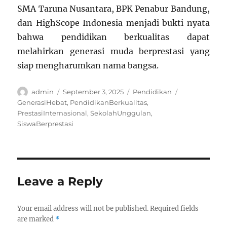
SMA Taruna Nusantara, BPK Penabur Bandung,
dan HighScope Indonesia menjadi bukti nyata
bahwa pendidikan berkualitas dapat
melahirkan generasi muda berprestasi yang
siap mengharumkan nama bangsa.
Author
Posted
Categories
Tags
admin
September 3, 2025
Pendidikan
on
GenerasiHebat
,
PendidikanBerkualitas
,
PrestasiInternasional
,
SekolahUnggulan
,
SiswaBerprestasi
Leave a Reply
Your email address will not be published.
Required fields
are marked
*