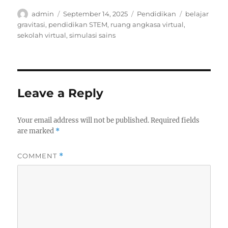
Author
Posted
Categories
Tags
admin
September 14, 2025
Pendidikan
belajar
on
gravitasi
,
pendidikan STEM
,
ruang angkasa virtual
,
sekolah virtual
,
simulasi sains
Leave a Reply
Your email address will not be published.
Required fields
are marked
*
COMMENT
*