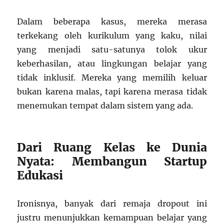
Dalam beberapa kasus, mereka merasa
terkekang oleh kurikulum yang kaku, nilai
yang menjadi satu-satunya tolok ukur
keberhasilan, atau lingkungan belajar yang
tidak inklusif. Mereka yang memilih keluar
bukan karena malas, tapi karena merasa tidak
menemukan tempat dalam sistem yang ada.
Dari Ruang Kelas ke Dunia
Nyata: Membangun Startup
Edukasi
Ironisnya, banyak dari remaja dropout ini
justru menunjukkan kemampuan belajar yang