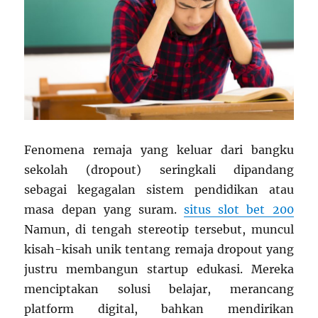
Fenomena remaja yang keluar dari bangku
sekolah (dropout) seringkali dipandang
sebagai kegagalan sistem pendidikan atau
masa depan yang suram.
situs slot bet 200
Namun, di tengah stereotip tersebut, muncul
kisah-kisah unik tentang remaja dropout yang
justru membangun startup edukasi. Mereka
menciptakan solusi belajar, merancang
platform digital, bahkan mendirikan