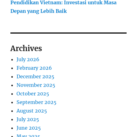
Pendidikan Vietnam: Investasi untuk Masa
Depan yang Lebih Baik
Archives
July 2026
February 2026
December 2025
November 2025
October 2025
September 2025
August 2025
July 2025
June 2025
May 2025