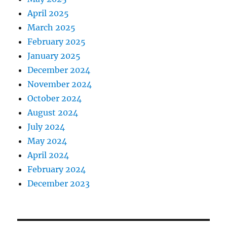
April 2025
March 2025
February 2025
January 2025
December 2024
November 2024
October 2024
August 2024
July 2024
May 2024
April 2024
February 2024
December 2023