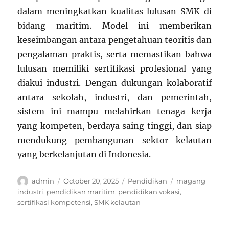
dalam meningkatkan kualitas lulusan SMK di
bidang maritim. Model ini memberikan
keseimbangan antara pengetahuan teoritis dan
pengalaman praktis, serta memastikan bahwa
lulusan memiliki sertifikasi profesional yang
diakui industri. Dengan dukungan kolaboratif
antara sekolah, industri, dan pemerintah,
sistem ini mampu melahirkan tenaga kerja
yang kompeten, berdaya saing tinggi, dan siap
mendukung pembangunan sektor kelautan
yang berkelanjutan di Indonesia.
Author
Posted
Categories
Tags
admin
October 20, 2025
Pendidikan
magang
on
industri
,
pendidikan maritim
,
pendidikan vokasi
,
sertifikasi kompetensi
,
SMK kelautan