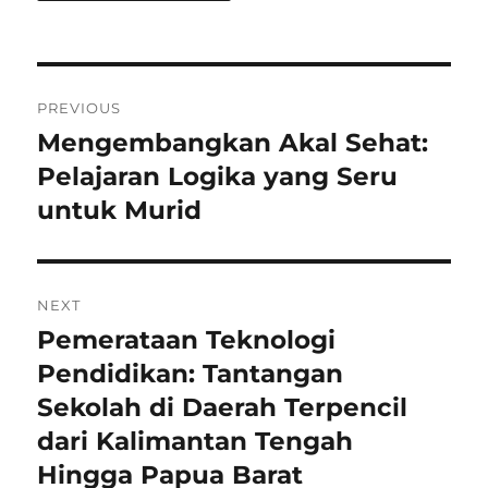
Post
PREVIOUS
navigation
Mengembangkan Akal Sehat:
Previous
post:
Pelajaran Logika yang Seru
untuk Murid
NEXT
Pemerataan Teknologi
Next
post:
Pendidikan: Tantangan
Sekolah di Daerah Terpencil
dari Kalimantan Tengah
Hingga Papua Barat