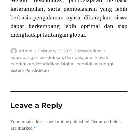
Melalui fleksibilitas, pembelajaran berbasis
keterampilan, serta pembelajaran yang lebih
berbasis pengalaman nyata, diharapkan siswa
dapat berkembang lebih optimal dan siap
menghadapi tantangan global.
Author
Posted
Categories
Tags
admin
February 19, 2025
Pendidikan
on
ketimpangan pendidikan
,
Pembelajaran Inovatif
,
pendidikan
,
Pendidikan Digital
,
pendidikan tinggi
,
Sistem Pendidikan
Leave a Reply
Your email address will not be published.
Required fields
are marked
*