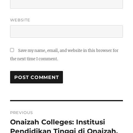
WEBSITE
Save my name, email, and website in this browser for
the next time I comment.
Post
PREVIOUS
navigation
Onaizah Colleges: Institusi
Previous
post:
Pendidikan Tinggi di Onaizah,