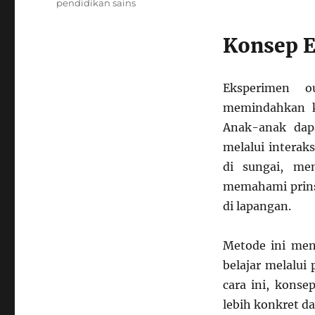
pendidikan sains
Konsep E
Eksperimen o
memindahkan ke
Anak-anak dapa
melalui interak
di sungai, me
memahami prinsi
di lapangan.
Metode ini me
belajar melalui
cara ini, konse
lebih konkret d