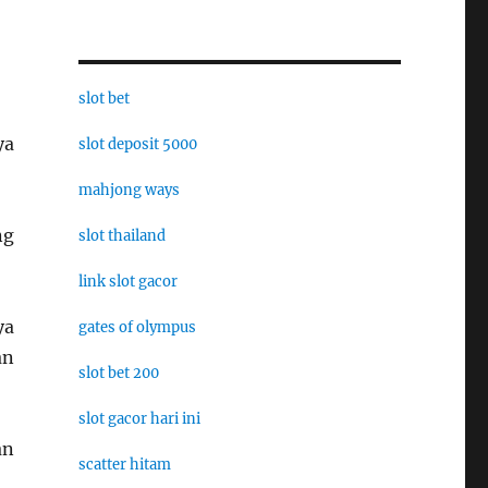
slot bet
ya
slot deposit 5000
mahjong ways
ng
slot thailand
link slot gacor
ya
gates of olympus
an
slot bet 200
slot gacor hari ini
an
scatter hitam