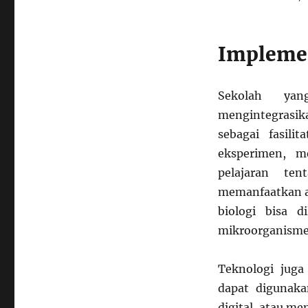
Implemen
Sekolah yan
mengintegrasik
sebagai fasil
eksperimen, m
pelajaran te
memanfaatkan ay
biologi bisa 
mikroorganisme
Teknologi juga
dapat digunak
digital, atau m