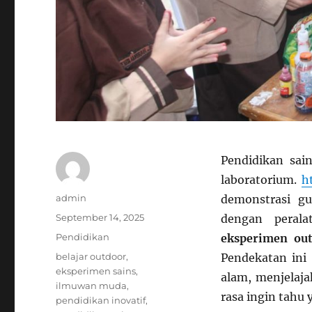
Pendidikan sain
laboratorium.
h
Author
admin
demonstrasi gu
Posted
September 14, 2025
dengan peral
on
Categories
Pendidikan
eksperimen ou
Tags
belajar outdoor
,
Pendekatan ini
eksperimen sains
,
alam, menjelaj
ilmuwan muda
,
rasa ingin tahu 
pendidikan inovatif
,