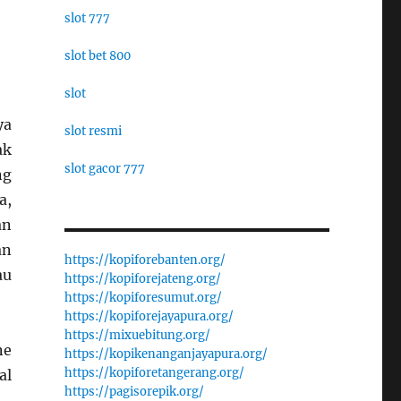
slot 777
slot bet 800
slot
ya
slot resmi
ak
slot gacor 777
ng
a,
an
an
https://kopiforebanten.org/
au
https://kopiforejateng.org/
https://kopiforesumut.org/
https://kopiforejayapura.org/
https://mixuebitung.org/
ne
https://kopikenanganjayapura.org/
https://kopiforetangerang.org/
al
https://pagisorepik.org/
.