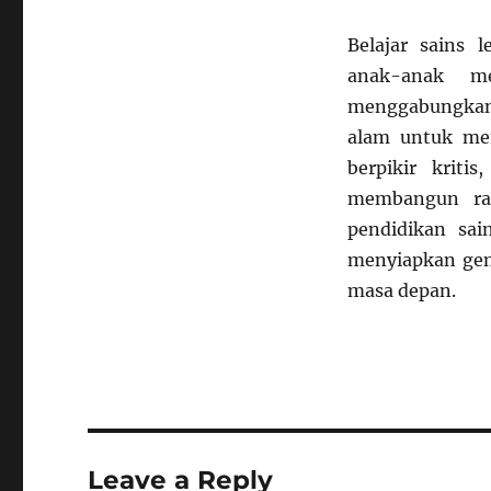
Belajar sains 
anak-anak m
menggabungkan
alam untuk mem
berpikir kriti
membangun ras
pendidikan sai
menyiapkan gene
masa depan.
Leave a Reply