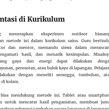
tasi di Kurikulum
g menerapkan eksperimen outdoor biasan
an metode ini dalam kurikulum sains. Guru bertind
itator dan mentor, memandu siswa dalam meranca
engamati hasil, dan menarik kesimpulan. Misalny
ntang gaya dan energi dapat dilakukan deng
unan, perosotan, atau balok kayu di lapangan. Pelajar
dilakukan dengan meneliti serangga, tumbuhan, at
 di kolam.
 bisa mendukung metode ini. Tablet atau smartpho
an untuk mencatat hasil pengamatan, membuat jurn
engakses referensi tambahan secara langsung di lapangan