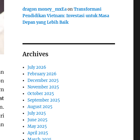
dragon money_mxEa
on
Transformasi
Pendidikan Vietnam: Investasi untuk Masa
Depan yang Lebih Baik
Archives
July 2026
an
February 2026
on
December 2025
November 2025
um
October 2025
at
September 2025
n.
August 2025
July 2025
ri
June 2025
an
May 2025
April 2025
March 2025