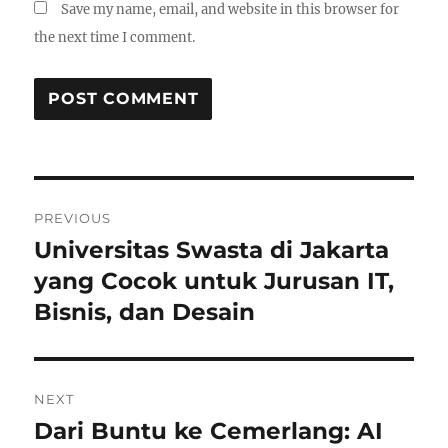
Save my name, email, and website in this browser for
the next time I comment.
Post
PREVIOUS
navigation
Universitas Swasta di Jakarta
Previous
post:
yang Cocok untuk Jurusan IT,
Bisnis, dan Desain
NEXT
Dari Buntu ke Cemerlang: AI
Next