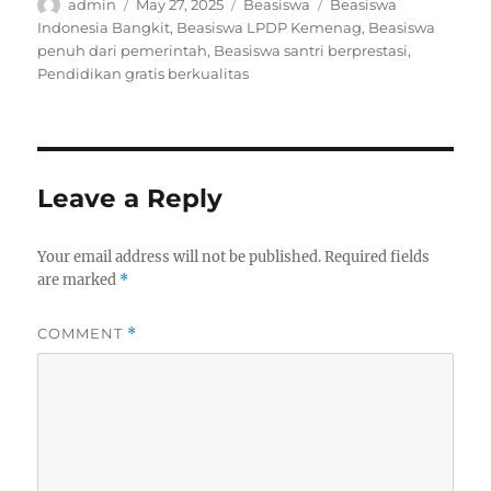
Author
Posted
Categories
Tags
admin
May 27, 2025
Beasiswa
Beasiswa
on
Indonesia Bangkit
,
Beasiswa LPDP Kemenag
,
Beasiswa
penuh dari pemerintah
,
Beasiswa santri berprestasi
,
Pendidikan gratis berkualitas
Leave a Reply
Your email address will not be published.
Required fields
are marked
*
COMMENT
*